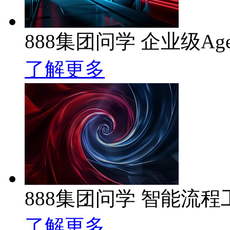
888集团问学 企业级Ag
了解更多
888集团问学 智能流程
了解更多