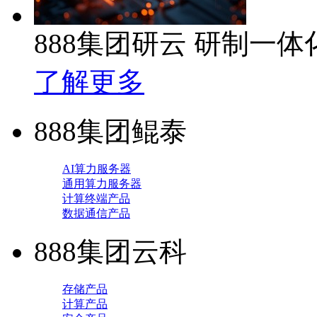
888集团研云 研制一
了解更多
888集团鲲泰
AI算力服务器
通用算力服务器
计算终端产品
数据通信产品
888集团云科
存储产品
计算产品