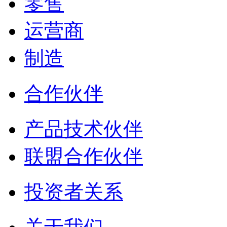
零售
运营商
制造
合作伙伴
产品技术伙伴
联盟合作伙伴
投资者关系