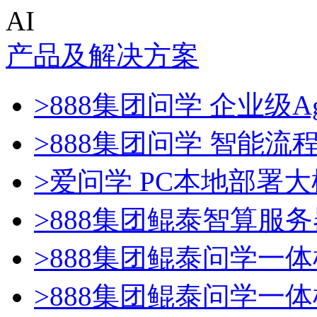
AI
产品及解决方案
>888集团问学 企业级Ag
>888集团问学 智能流
>爱问学 PC本地部署
>888集团鲲泰智算服务
>888集团鲲泰问学一体
>888集团鲲泰问学一体机