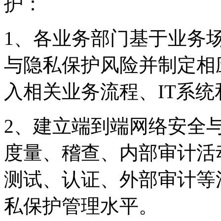
护：
1、各业务部门基于业务
与隐私保护风险并制定相应
入相关业务流程、IT系
2、建立端到端网络安全
度量、稽查、内部审
测试、认证、外部审
私保护管理水平。