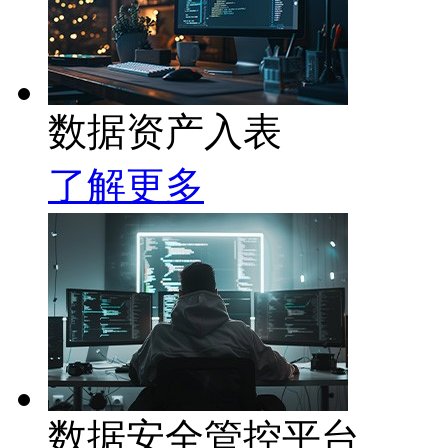
数据资产入表
了解更多
数据安全管控平台