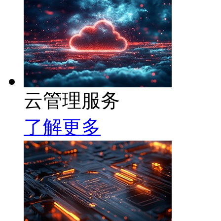
云管理服务
了解更多