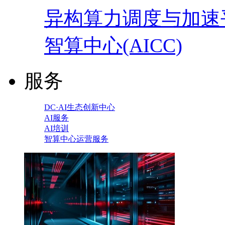
异构算力调度与加速
智算中心(AICC)
服务
DC·AI生态创新中心
AI服务
AI培训
智算中心运营服务